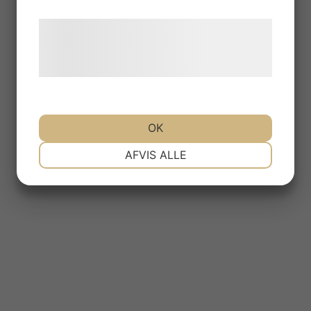
Læs mere om vores brug af cookies og
behandling af persondata på vores
hjemmeside.
OK
NØDVENDIGE
PRÆFERENCER
AFVIS ALLE
MARKETING
STATISTIK