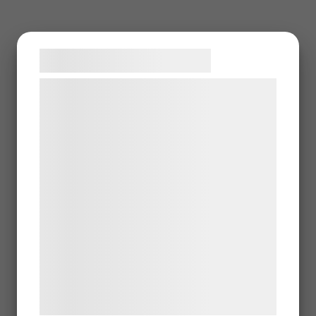
Samtykke til cookies
Vi og vores samarbejdspartnere bruger
teknologier, herunder cookies, til at
indsamle oplysninger om dig til forskellige
formål, herunder: Tilpasning af annoncering,
bedre brugeroplevelse, funktionalitet,
statistik og marketing. Disse oplysninger
kan blive delt med annoncerings- og
analysepartnere, som kan kombinere dem
med data, du tidligere har givet dem eller
de har indsamlet gennem din brug af deres
tjenester. Ved at klikke på 'OK' giver du
samtykke til disse formål.