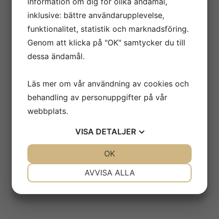
information om dig för olika ändamål,
inklusive: bättre användarupplevelse,
funktionalitet, statistik och marknadsföring.
Genom att klicka på "OK" samtycker du till
dessa ändamål.
Läs mer om vår användning av cookies och
behandling av personuppgifter på vår
webbplats.
VISA
DETALJER
JA
NEJ
OK
JA
NEJ
NÖDVÄNDIG
INSTÄLLNINGAR
AVVISA ALLA
JA
NEJ
JA
NEJ
MARKNADSFÖRING
STATISTIK